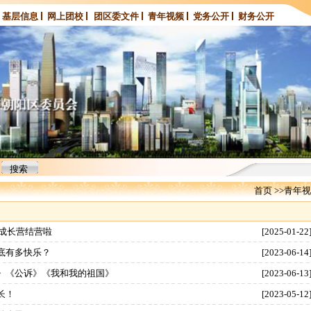
基层信息
网上团校
团区委文件
青年视频
党务公开
财务公开
首页
>>
青年视
假成长营结营啦
[2025-01-22
底有多快乐？
[2023-06-14
》《公诉》《我和我的祖国》
[2023-06-13
长！
[2023-05-12