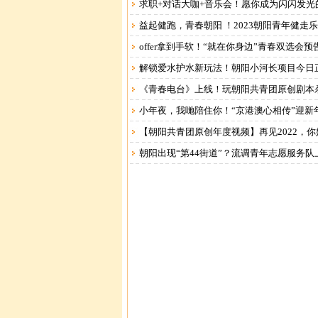
求职+对话大咖+音乐会！愿你成为闪闪发光
益起健跑，青春朝阳 ！2023朝阳青年健走
offer拿到手软！“就在你身边”青春双选会预
解锁爱水护水新玩法！朝阳小河长项目今日
《青春电台》上线！玩朝阳共青团原创剧本
小年夜，我哋陪住你！“京港澳心相传”迎新
【朝阳共青团原创年度视频】再见2022，你好
朝阳出现“第44街道”？流调青年志愿服务队