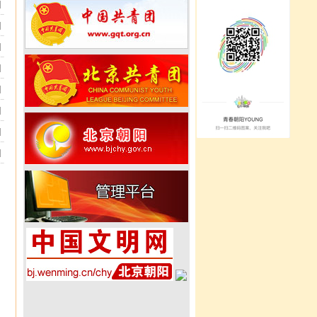
]
]
]
]
]
]
]
]